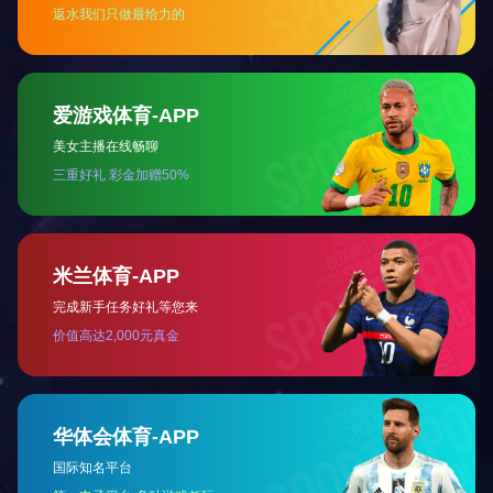
|
关于我们
专注于为各行各业提供全系统激光加工设备及自动化产线的解决方案，拥
有超15000+㎡大型现代化的生产基地
苏州工厂：苏州市高新区通安镇华金路292号1幢1层
无锡工厂：无锡市江阴市港城大道988号临港科创园23-1
武汉工厂：武汉市东湖高新技术开发区光谷三路777号综合保税区一
号标准厂房1层
友情链接
：
Em-Smart官网
|
开云足球-开云足球（中国）
销售热线：19945005587（微信同号）
售后热线：
400-027-8558
官方邮箱：brand@ch027.com
|
关注我们