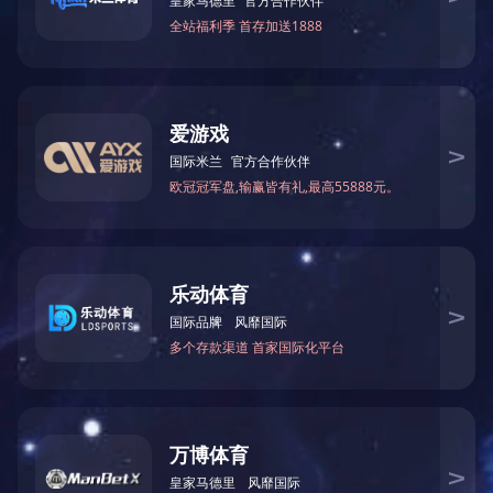
二、产品介绍
焊缝熔深大强度高，热影响区小
自动化程度高，易于控制，速度快
焊接精度高，重复操作稳定性好，成品率高
非接触性加工，无需焊接辅助工具
整机使用多轴焊接，可实现多种平面轨迹焊接
三、产品特点
定子铁芯激光焊接产线资料