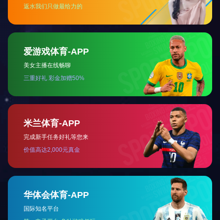
友情链接
：
Em-Smart官网
|
开云足球-开云足球（中国）
销售热线：19945005587（微信同号）
售后热线：
400-027-8558
官方邮箱：brand@ch027.com
|
关注我们