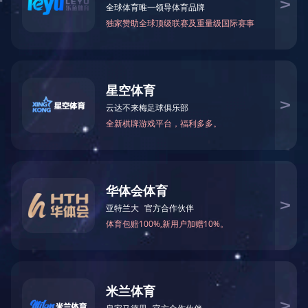
1
/
1
行业动态
EM-Smart 系列
开云足球-开云足球（中国）双头双工位铁芯激光焊接机
电机定转子铁芯快速打样加工服务
水暖洁具行业
新能源电机定子铁芯激光焊接产线
新能源电机定转子铁芯激光焊接机
厨具五金行业
电机铁芯一站式焊接加工；
开云足球-开云足球（中国）阀芯焊接工作站
包装赋码及标机
光纤激光器焊接，焊接速度为氩弧焊6倍以上；
可根据产品差异性定制焊接工装，快速对接；
焊缝宽度可达到1-3MM,深度0.5-1.5MM,既能保证抗拉强度，也能更
新能源汽车零配件激光焊接机
礼品定制
大程度保证铁芯的性能。
了解详情请联系400-027-8558。
家电行业
模具制造行业中激光加工设备解决方案
产品详情
低压电气行业