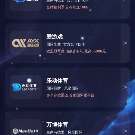
电机铁芯加工打样报价
|
关于我们
专注于为各行各业提供全系统激光加工设备及自动化产线的解决方案，拥