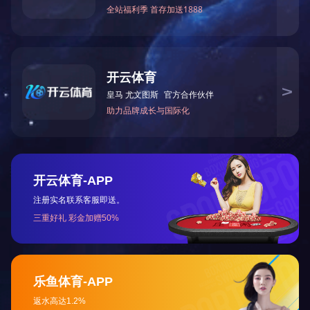
有超15000+㎡大型现代化的生产基地
苏州工厂：苏州市高新区通安镇华金路292号1幢1层
无锡工厂：无锡市江阴市港城大道988号临港科创园23-1
武汉工厂：武汉市东湖高新技术开发区光谷三路777号综合保税区一
号标准厂房1层
友情链接
：
Em-Smart官网
|
开云足球-开云足球（中国）
销售热线：19945005587（微信同号）
售后热线：
400-027-8558
官方邮箱：brand@ch027.com
|
关注我们