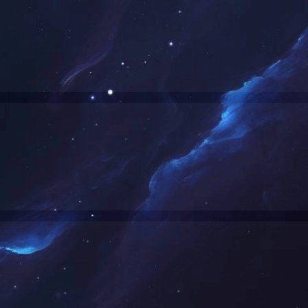
司新闻
展会活动
行业
展会先知｜聚焦铁芯全链路工艺，开云足球-开云足球（中国）赴约
2026 CWIEME 上海国际线圈、电机和变压器制造展即将启幕，开云足球
精密加工平台，亮相1J31 展位。
展会活动
28年积淀，直面复杂挑战！开云足球-开云足球（中国）邀您共探线