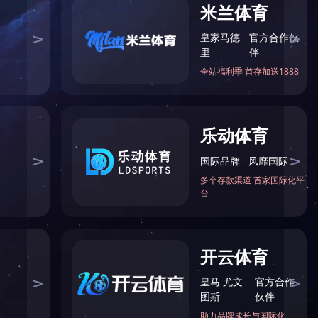
动态
2026 CWIEME上海线圈盛会
2026-06-15
-开云足球（中国）将携 CH-Core 新能源关键工艺系列、CH-Pro
圈制造新可能｜6.24-6.26上海世博展览
2026-06-05