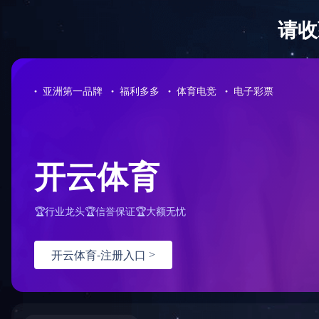
首页
产品中心
当前位置：
首页
>
新闻中心
>
展会活动