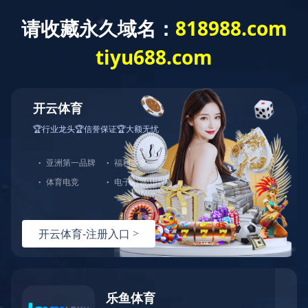
首页
产品中心
当前位置：
首页
>
新闻中心
案例展示
激光打标系列
新闻中心
服务支持
激光切割系列
行业解决方案
光纤激光打标机
News center
公司新闻
展会活动
关于创恒
激光焊接系列
客户案例
紫外线激光打标机
精密激光切割机
汽车行业激光智能解决方案
行业动态
新闻中心
激光智能生产线
创客说
走进创恒
CO2激光打标机
大幅激光切割机
开云足球-开云足球（中国）CX-CE-1500手持焊接机
轨道交通行业激光智能加工解决方案
直线传动精密激光
2026-07-24
开云足球-开云足球（中国）
激光清洗系列
科技创恒
公司新闻
在线飞行激光打标机
管材激光切割机
开云足球-开云足球（中国）机械手臂激光焊接机
新能源电机定子铁芯激光焊接产线
水泵风机行业
切割机：适配新能
源电机铁芯试样加
底部导航
激光加工服务
加入创恒
展会活动
CX-3D系列激光打标机
电机定转子铁芯单工位激光焊接机
新能源电机转子铁芯自动检测压铆产线
开云足球-开云足球（中国）清洗机
眼镜行业
工