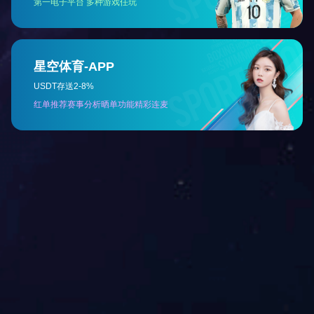
行业动态
|
开
|
关
|
导航
|
关于我们
云足
注我
链接入
专注于为各行各业
球-
们
口
提供全系统激光加
开云
工设备及自动化产
客
微
足球
线的解决方案，拥
服
信
（中
有超15000+㎡大型
微
公
国）
现代化的生产基地
信
众
销售热
号
苏州工厂：苏
线：
州市高新区通安镇
199450
华金路292号1幢1
05587