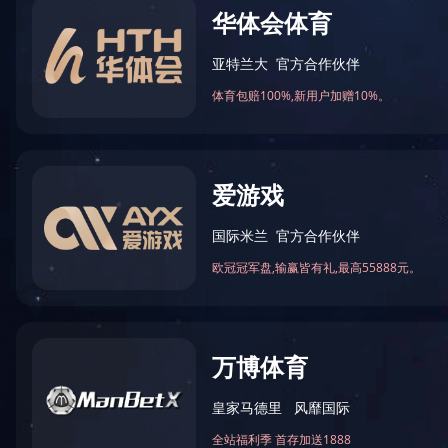
行业
开云足球-开云足球（中国）手持激光焊接机厨具市场