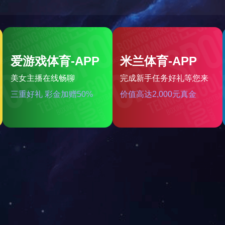
的应用
2025-01-21
厨房用品与家庭生活密切相关，是人们日常生活中不可或缺
的，主要包括：油烟机、微波炉、冰箱、洗碗机、烤面包机、
电饭煲、...
厨具五金行业
|
开云足球-开
|
关注我们
云足球（中
动化产
国）
产基地
销售热线：
1幢1
客服微信
微信公众号
19945005587（微信同