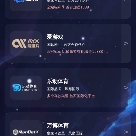
武汉工厂：武汉市东湖高新技术开发区光谷三路777号综合保税区一
号标准厂房1层
友情链接
：
Em-Smart官网
|
开云足球-开云足球（中国）
销售热线：19945005587（微信同号）
售后热线：
400-027-8558
官方邮箱：brand@ch027.com
|
关注我们