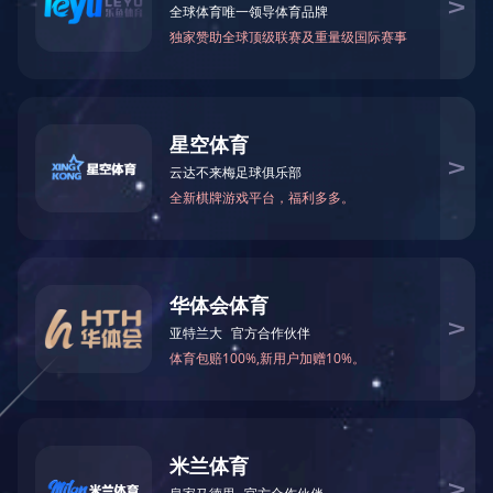
割
识
系
行业动态
EM-Smart 系列
开云足球-开云足球（中国）双头双工位铁芯激光焊接机
电机定转子铁芯快速打样加工服务
水暖洁具行业
【飞行打标】：适合多种全
列
激
自动慢速送料集成系统、传
新能源电机定转子铁芯激光焊接机
厨具五金行业
光
送带等上飞行打标。
焊
【打标内容多样】：可标文
接
开云足球-开云足球（中国）阀芯焊接工作站
包装赋码及标机
系
字、数据、批号、序列号、
列
新能源汽车零配件激光焊接机
礼品定制
二维码、条码、图案及实时
激
时间等，且文字太小、深度
光
家电行业
智
可调。
能
了解详情请联系400-027-8
模具制造行业中激光加工设备解决方案
生
558。
产
线
低压电气行业
激
光
清
洗
系