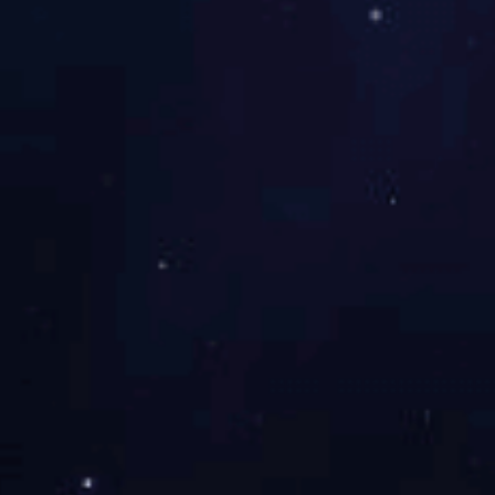
2小时快速响应
收到客户售后服务请求后，2小时内快速进行有
效处置