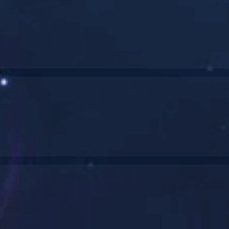
智能装备解决方案服务商，专业于从事激光
体的高新技术企业。主要为客户提供
“
自动化
光工艺积累，及激光智能产线系统和机器视觉
智能装备、无锡创拓、创恒精密、创恒软件、
自研支持；拥有超
15000+
㎡大型现代化的生产
0%
以上，其中，高、中级技术人员占公司人
伍不断推出新产品，形成了自己独特、有效的
通过了包括
ISO9001
、欧盟
CE
、
RoHS
、美国
值
员工物质和精神两方面幸福