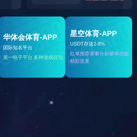
有限公司
Co.Ltd.
及技术人才积累，开展工业激光设备的研制工作，提升公司整体