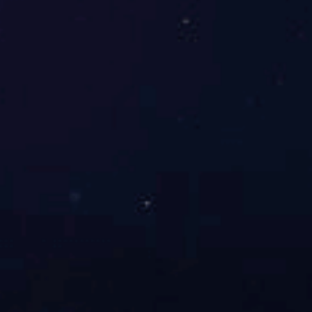
8小时上门服务
快速上门处理，8小时内抵达客户现场进行服务
发展历程
Development history
诚信、合作、务实 ；成套激光设备解决方案行家