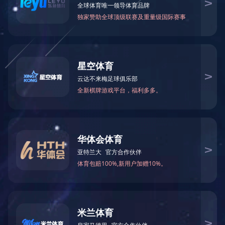
焊接变形少、焊缝美观且牢固、无需后
行业动态
EM-Smart 系列
开云足球-开云足球（中国）双头双工位铁芯激光焊接机
电机定转子铁芯快速打样加工服务
水暖洁具行业
续处理或只需少量处理等。由于其非接
触式加工方式，激光焊接能够适应复杂
新能源电机定转子铁芯激光焊接机
厨具五金行业
形状工件的焊接需求，并支持自动化生
开云足球-开云足球（中国）阀芯焊接工作站
包装赋码及标机
产，提高生产效率的同时保证了产品质
量。开云足球-开云足球（中国）在激
新能源汽车零配件激光焊接机
礼品定制
光焊接领域拥有27年的焊接经验和工
艺积累。
家电行业
模具制造行业中激光加工设备解决方案
眼镜行业专用激光焊接机
低压电气行业