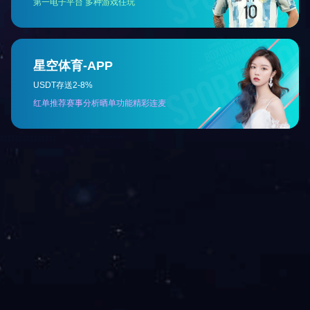
|
关注我们
客服微信
微信公众号
|
导航链接入口
产品中心
服务范围
新闻中心
案例展示
开云足球-开云足球
关于我们
（中国）