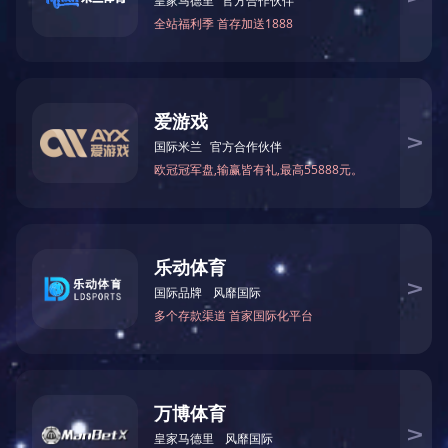
多轴联动激光焊接机
CX-CE-1500手持式激光焊接机
开云足球-开云足球（中国）机械
手臂激光焊接机
销售的电话