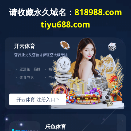
首页
分享到
产品中心
新浪微博
激光打标系列
微信
案例展示
激光打标系列
激光切割系列
百度贴吧
服务支持
激光切割系列
行业解决方案
光纤激光打标机
豆瓣
激光焊接系列
QQ好友
激光智能生产线
关于创恒
激光焊接系列
客户案例
紫外线激光打标机
精密激光切割机
汽车行业激光智能解决方案
激光清洗系列
新闻中心
激光智能生产线
创客说
走进创恒
CO2激光打标机
大幅激光切割机
开云足球-开云足球（中国）CX-CE-1500手持焊接机
轨道交通行业激光智能加工解决方案
激光加工服务
开云足球-开云足球（中国）
激光清洗系列
科技创恒
公司新闻
在线飞行激光打标机
管材激光切割机
开云足球-开云足球（中国）机械手臂激光焊接机
新能源电机定子铁芯激光焊接产线
水泵风机行业
激光焊接系列
底部导航
激光加工服务
加入创恒
展会活动
CX-3D系列激光打标机
电机定转子铁芯单工位激光焊接机
新能源电机转子铁芯自动检测压铆产线
开云足球-开云足球（中国）清洗机
眼镜行业
激光焊接的主要优点包括热影响区小、