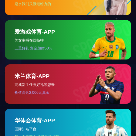
官方邮箱：brand@ch027.com
|
关注我们
客服微信
微信公众号
|
导航链接入口
产品中心
服务范围
新闻中心
案例展示