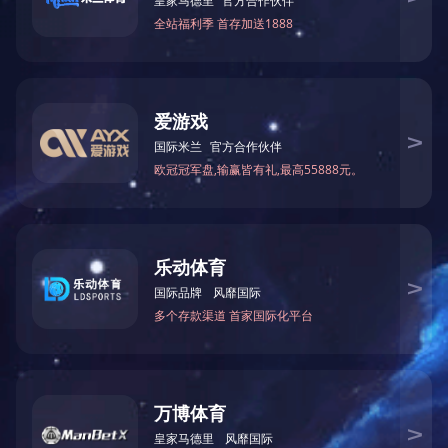
紫外激光打标机：为胎压监测
新能源汽车动力电池激光焊接
器外壳赋上清晰、永久的“身
解决方案
份证”
2025-07-29
2025-01-20
在关乎行车安全的汽车核心部件
新能源汽车的持续火热，也为动力
中，胎压监测器（TPMS）扮演着
电池企业带来了新机遇。新能源汽
至关重要的角色。作为时刻守护轮
车电池、电机、电控三大中心零部
汽车行业激光智能解决方案
汽车行业激光智能解决方案
胎健康的“哨兵”，其外壳...
件中，动力电池在整车成本...
电机铁芯激光切割机资料报价
创恒新能源电机铁芯加工服务
开云足球-开云足球（中国）
2025-01-20
水泵叶轮激光焊接机
2025-04-12
随着工业的不断发展，作为工业生
产中的中心部件，新型电机的研发
开云足球-开云足球（中国）水泵叶
需求不断增加，因而有着大量的样
轮专用激光焊接机：引领行业革
汽车行业激光智能解决方案
品测试和验证需求，而以往...
新，赋能高效制造 关键词：水泵叶