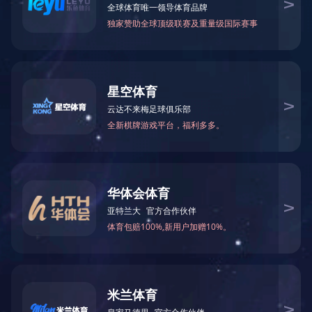
行业动态
EM-Smart 系列
开云足球-开云足球（中国）双头双工位铁芯激光焊接机
电机定转子铁芯快速打样加工服务
水暖洁具行业
新能源电机定转子铁芯激光焊接机
厨具五金行业
新能源汽车电机定子铁心焊接
新能源定转子铁芯快速打样解
开云足球-开云足球（中国）阀芯焊接工作站
包装赋码及标机
检测线
决方案
2025-06-20
2025-01-14
新能源汽车零配件激光焊接机
礼品定制
随着国家政策支持，新能源汽车市
一直以来，电机冲片生产都采用开
场一片大好，产能需求直线攀升，
模+冲压的形式进行，一台新电机
亟需相关智能装备满足产能爬升需
从研发到批量生产，需要经历大量
家电行业
汽车行业激光智能解决方案
汽车行业激光智能解决方案
求。开云足球-开云足球（中国）新
的样品试制和验证，而冲压...
能源定子铁...
模具制造行业中激光加工设备解决方案
低压电气行业