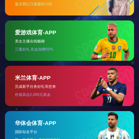
体的危害。
4、操作简单，经过简单培训后就可操机使用，降低对操作人
员的要求。
5、适用材料广，可用于塑料、生铁、不锈钢、铝镁合金、锌
合金、铜、镀镍、镀锌、氧化铝等多种材料的精细打标。卫浴按
照字面的意思就是卫生、洗浴，是供居住者便溺、洗浴、盥洗等
日常公共卫生活动的空间。卫浴与我们的日常生活息息相关，是
人类文明健康生活方式进化的重要标志。
上一篇:
开云足球-开云足球（中国）眼镜防伪激光打标技术
下一篇:
开云足球-开云足球（中国）焊接机在卫浴五金上的应
用