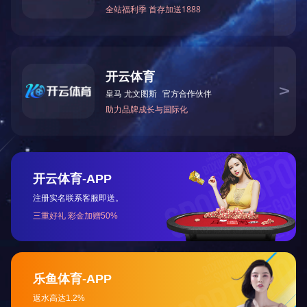
要大量后期打磨抛光加工。
激光焊接机焊接是采用聚焦高能激光束使材料熔融并连接，
形成优良焊接头的工艺过程。激光焊接具有焊速快、工件变形
小、焊缝的熔合比大、晶粒细小、焊后处理简单、焊缝质量好等
特点。