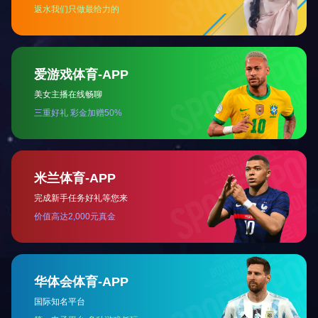
设备使用简单，不需要多年焊接专业的技工操作，普通员工
经过几天的培训使用就能熟练掌握焊接工艺。焊接过后的焊缝不
需要大量打磨抛光，焊接热影响区域非常小。
厨具因为激光焊接时热输入极低，焊接后的变形量很小，且
能够得到十分漂亮的焊接表面作用，焊接后续处理很少，手持式
激光焊接机能够减少或撤销巨大的抛光和整平工序上的人工成