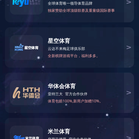
行业动态
EM-Smart 系列
开云足球-开云足球（中国）双头双工位铁芯激光焊接机
电机定转子铁芯快速打样加工服务
水暖洁具行业
新能源电机定转子铁芯激光焊接机
厨具五金行业
开云足球-开云足球（中国）阀芯焊接工作站
包装赋码及标机
开云足球-开云足球（中国）手持激光焊接
机厨具市场应用
新能源汽车零配件激光焊接机
礼品定制
厨具在我们生活中每天都会用到，比如不锈钢锅碗瓢盆等。但是您
有想过它是如何制作而成的吗?
家电行业
模具制造行业中激光加工设备解决方案
2025-01-20 18:07:59
参数
日期：
低压电气行业
厨具在我们生活中每天都会用到，比如不锈钢锅碗瓢盆等。
但是您有想过它是如何制作而成的吗?