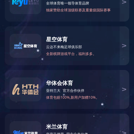
行业动态
EM-Smart 系列
开云足球-开云足球（中国）双头双工位铁芯激光焊接机
电机定转子铁芯快速打样加工服务
水暖洁具行业
新能源电机定转子铁芯激光焊接机
厨具五金行业
开云足球-开云足球（中国）阀芯焊接工作站
包装赋码及标机
开云足球-开云足球（中国）在食品包装赋
码上的应用
新能源汽车零配件激光焊接机
礼品定制
#激光打标机#在食品消费品领域，包装一直是人们关注的重要方
面，尤其是食品安全更是食品包装的重中之重。而生产日期、生产
家电行业
批号、监管码等信息作为包装的重要组成部分，其标记方式也越来
越被重视。
模具制造行业中激光加工设备解决方案
2025-01-20 18:10:44
参数
日期：
低压电气行业
我知道了