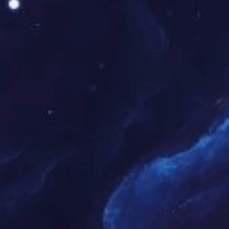
CX-CC6060L直线电机精密切割机