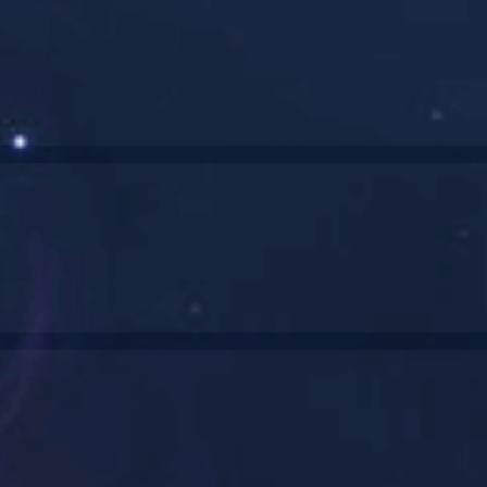
创恒新能源电机铁芯加工服务
随着工业的不断发展，作为工业生产中的中心部
需求，而以往的生产工艺条件不能满足打样阶段
视野。
日期：
2025-01-20 18:28:33
作者：
开云足球-开云足球（中国）
分类：
汽车行业激光智能解决方案
来源：
whchjg-001.jz.aitsite.cn
浏览量：
280