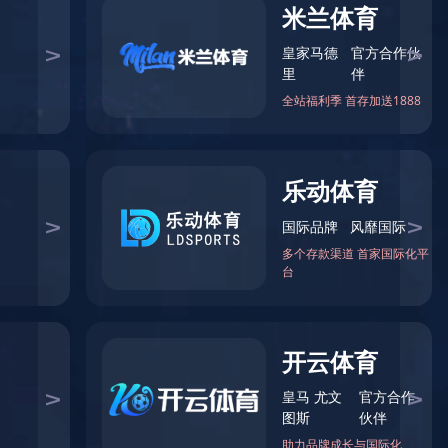
分享
件，新型电机的研发需求不断增加，因而有着大量的样品测试和验证
的要求。激光加工作为一项更为高效，便捷的技术手段渐渐映入大家