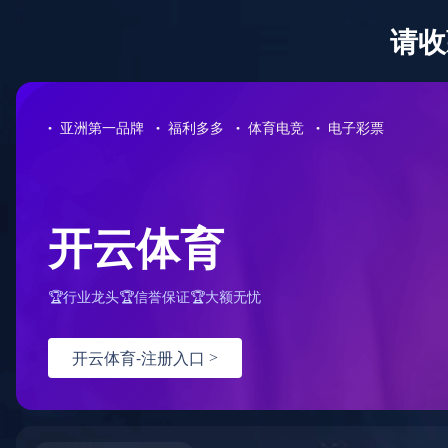
首页
产品中心
分享到
新浪微博
微信
百度贴吧
豆瓣
QQ好友
当前位置：
首页
>
案例展示
>
行业解决方案