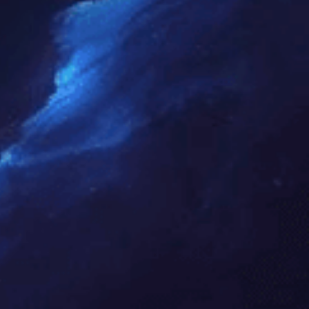
需要提供技术方案支持
需要销售联系方式