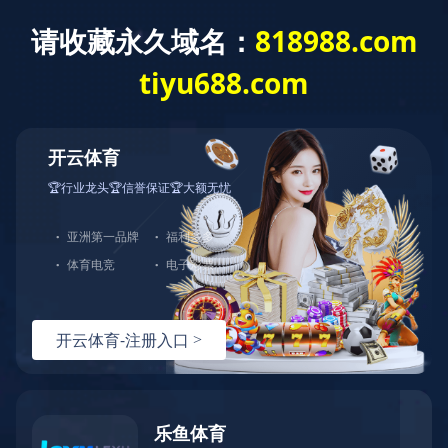
取消
首页
分享到
产品中心
新浪微博
微信
案例展示
激光打标系列
百度贴吧
服务支持
激光切割系列
行业解决方案
光纤激光打标机
豆瓣
QQ好友
关于创恒
激光焊接系列
客户案例
紫外线激光打标机
精密激光切割机
汽车行业激光智能解决方案
新闻中心
激光智能生产线
创客说
走进创恒
CO2激光打标机
大幅激光切割机
开云足球-开云足球（中国）CX-CE-1500手持焊接机
轨道交通行业激光智能加工解决方案
开云足球-开云足球（中国）
激光清洗系列
科技创恒
公司新闻
在线飞行激光打标机
管材激光切割机
开云足球-开云足球（中国）机械手臂激光焊接机
新能源电机定子铁芯激光焊接产线
水泵风机行业
底部导航
激光加工服务
加入创恒
展会活动
CX-3D系列激光打标机
电机定转子铁芯单工位激光焊接机
新能源电机转子铁芯自动检测压铆产线
开云足球-开云足球（中国）清洗机
眼镜行业