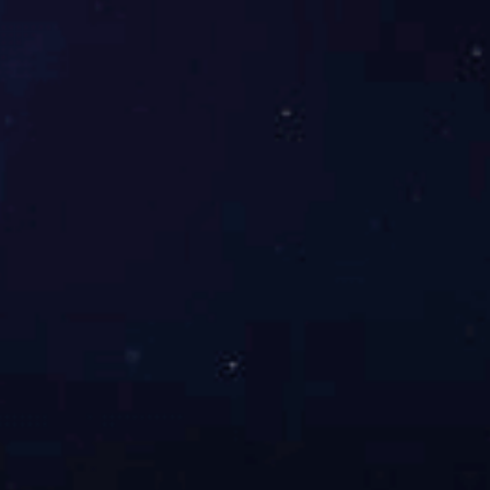
专注于为各行各业提供全系统激光加工设备及自动化产线的解决方案，拥
有超15000+㎡大型现代化的生产基地
苏州工厂：苏州市高新区通安镇华金路292号1幢1层
无锡工厂：无锡市江阴市港城大道988号临港科创园23-1
武汉工厂：武汉市东湖高新技术开发区光谷三路777号综合保税区一
号标准厂房1层
友情链接
：
Em-Smart官网
|
开云足球-开云足球（中国）
销售热线：19945005587（微信同号）
售后热线：
400-027-8558
官方邮箱：brand@ch027.com
|
关注我们