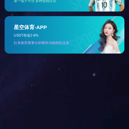
加工及多工位加工，为更精密的焊接提供了条件。
上一篇:
风机行业开云足球-开云足球（中国）切割应用
下一篇:
眼镜行业一站式激光加工解决方案
相关推荐
Related to recommend
|
关于我们