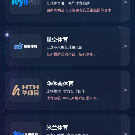
行业动态
EM-Smart 系列
开云足球-开云足球（中国）双头双工位铁芯激光焊接机
电机定转子铁芯快速打样加工服务
水暖洁具行业
新能源电机定转子铁芯激光焊接机
厨具五金行业
开云足球-开云足球（中国）阀芯焊接工作站
包装赋码及标机
新能源定转子铁芯快速打样解决方案
新能源汽车零配件激光焊接机
礼品定制
一直以来，电机冲片生产都采用开模+冲压的形式进行，一台新电
机从研发到批量生产，需要经历大量的样品试制和验证，而冲压的
工艺条件并不能满足样机试制的要求。一方面是加工周期太长，模
家电行业
具的开模时间很长，一套简易模都需要十多天，更不用说复合模、
级进模了。另一方面则是费用太高，主要是模具设计及制作成本比
模具制造行业中激光加工设备解决方案
较高昂且无法借由批量生产分摊，而且一旦设计发生更改，旧的模
具则无法再次使用，也造成了浪费。
低压电气行业
2025-01-14 17:48:53
参数
日期：