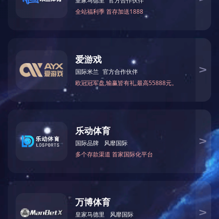
定子铁芯激光焊接产线资料
上一篇:
《创客说》——开云足球-开云足球（中国）电机铁芯
自动化产线解决方案
下一篇:
新能源汽车电机定子铁心焊接检测线