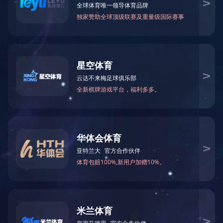
行业动态
EM-Smart 系列
开云足球-开云足球（中国）双头双工位铁芯激光焊接机
电机定转子铁芯快速打样加工服务
水暖洁具行业
1
/
1
新能源电机定转子铁芯激光焊接机
厨具五金行业
《创客说》——电机铁芯自动化产线解决方
开云足球-开云足球（中国）阀芯焊接工作站
包装赋码及标机
案-柳州微研
开云足球-开云足球（中国）新能源电机定子铁芯激光焊接产线解决
新能源汽车零配件激光焊接机
礼品定制
方案，能帮助客户更好的服务于终端客户的产品，值得被看到
家电行业
2025-03-21 14:33:24
参数
日期：
模具制造行业中激光加工设备解决方案
低压电气行业