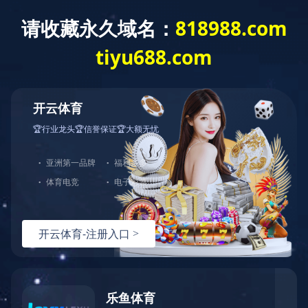
取消
首页
分享到
产品中心
新浪微博
微信
案例展示
激光打标系列
百度贴吧
服务支持
激光切割系列
行业解决方案
光纤激光打标机
豆瓣
QQ好友
关于创恒
激光焊接系列
客户案例
紫外线激光打标机
精密激光切割机
汽车行业激光智能解决方案
新闻中心
激光智能生产线
创客说
走进创恒
CO2激光打标机
大幅激光切割机
开云足球-开云足球（中国）CX-CE-1500手持焊接机
轨道交通行业激光智能加工解决方案
开云足球-开云足球（中国）
激光清洗系列
科技创恒
公司新闻
在线飞行激光打标机
管材激光切割机
开云足球-开云足球（中国）机械手臂激光焊接机
新能源电机定子铁芯激光焊接产线
水泵风机行业
底部导航
激光加工服务
加入创恒
展会活动
CX-3D系列激光打标机
电机定转子铁芯单工位激光焊接机
新能源电机转子铁芯自动检测压铆产线
开云足球-开云足球（中国）清洗机
眼镜行业