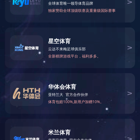
行业动态
EM-Smart 系列
开云足球-开云足球（中国）双头双工位铁芯激光焊接机
电机定转子铁芯快速打样加工服务
水暖洁具行业
1
/
1
新能源电机定转子铁芯激光焊接机
厨具五金行业
《创客说》——开云足球-开云足球（中
开云足球-开云足球（中国）阀芯焊接工作站
包装赋码及标机
国）铁心快速打样解决方案助力24小时极速
交样-宁波鸿达
新能源汽车零配件激光焊接机
礼品定制
助力宁波鸿达电机模具有限公司成立铁心定制(打样)中心，满足1小
时报价，24小时交样极速打样。快速抢占市场。
家电行业
模具制造行业中激光加工设备解决方案
2023-06-21 10:12:48
参数
日期：
低压电气行业