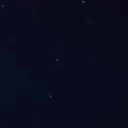
|
导航链接入口