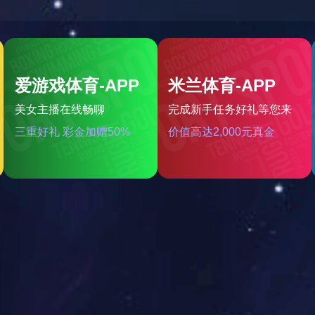
新能源汽车零配件激光
下一个