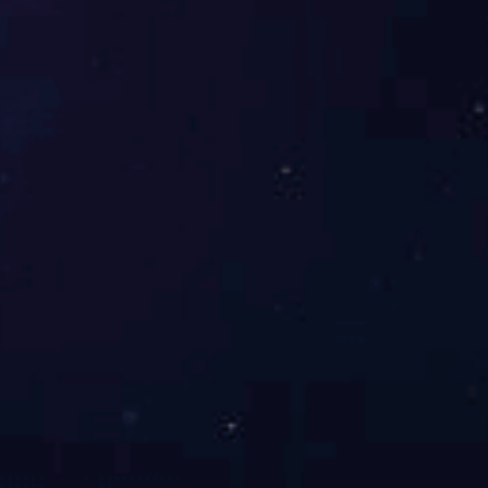
|
开云足球-开
|
关注我们