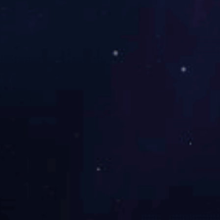
|
关于我们