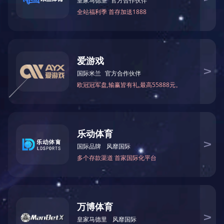
二、产品介绍：
【加工管型】：圆管、矩形管、椭圆管等角钢、槽钢、C型钢材
【加工材质】：碳钢、不锈钢、铝、镀锌材料等
三、产品特点