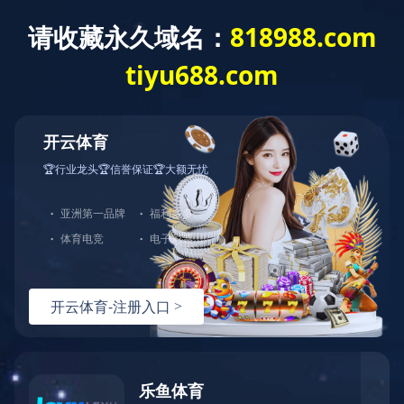
首页
分享到
产品中心
案例展示
激光打标系列
服务支持
激光切割系列
行业解决方案
光纤激光打标机
关于创恒
激光焊接系列
客户案例
紫外线激光打标机
精密激光切割机
汽车行业激光智能解决方案
新闻中心
激光智能生产线
创客说
走进创恒
CO2激光打标机
大幅激光切割机
开云足球-开云足球（中国）CX-CE-1500手持焊接机
轨道交通行业激光智能加工解决方案
开云足球-开云足球（中国）
激光清洗系列
科技创恒
公司新闻
在线飞行激光打标机
管材激光切割机
开云足球-开云足球（中国）机械手臂激光焊接机
新能源电机定子铁芯激光焊接产线
水泵风机行业
底部导航
激光加工服务
加入创恒
展会活动
CX-3D系列激光打标机
电机定转子铁芯单工位激光焊接机
新能源电机转子铁芯自动检测压铆产线
开云足球-开云足球（中国）清洗机
眼镜行业