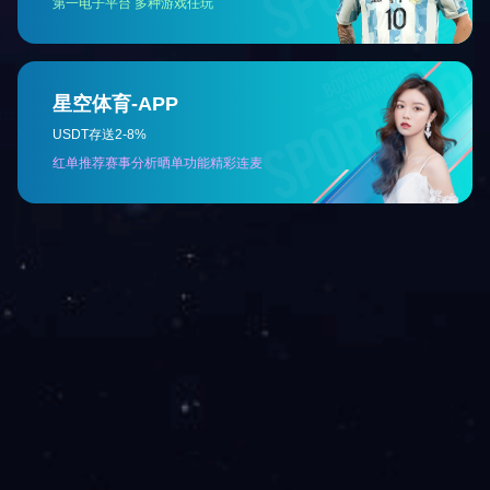
400-027-8558
在线客服