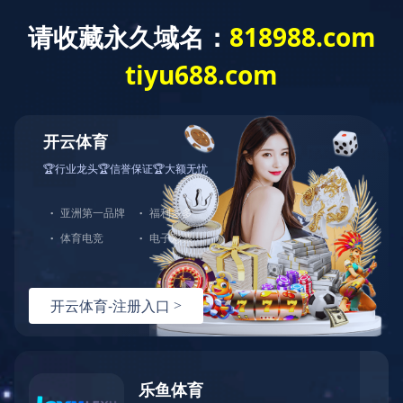
当前位置：
首页
>
案例展示
>
行业解决方案
>
厨具五金行
首页
清
空
记
产品中心
录
取消
历
史
案例展示
激光打标系列
清
记
空
录
服务支持
激光切割系列
行业解决方案
光纤激光打标机
记
录
历
关于创恒
激光焊接系列
客户案例
紫外线激光打标机
精密激光切割机
汽车行业激光智能解决方案
史
记
录
新闻中心
激光智能生产线
创客说
走进创恒
CO2激光打标机
大幅激光切割机
开云足球-开云足球（中国）CX-CE-1500手持焊接机
轨道交通行业激光智能加工解决方案
开云足球-开云足球（中国）
激光清洗系列
科技创恒
公司新闻
在线飞行激光打标机
管材激光切割机
开云足球-开云足球（中国）机械手臂激光焊接机
新能源电机定子铁芯激光焊接产线
水泵风机行业
底部导航
激光加工服务
加入创恒
展会活动
CX-3D系列激光打标机
电机定转子铁芯单工位激光焊接机
新能源电机转子铁芯自动检测压铆产线
开云足球-开云足球（中国）清洗机
眼镜行业