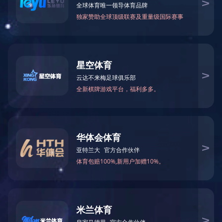
行业动态
EM-Smart 系列
开云足球-开云足球（中国）双头双工位铁芯激光焊接机
电机定转子铁芯快速打样加工服务
水暖洁具行业
新能源电机定转子铁芯激光焊接机
厨具五金行业
开云足球-开云足球（中国）阀芯焊接工作站
包装赋码及标机
开云足球-开云足球（中国）在厨具行业激
光切割应用
新能源汽车零配件激光焊接机
礼品定制
传统的厨具加工设备是使用数控冲床，再配合抛光、剪板折弯等多
道工序而终成型，这种加工效率是比较低的，做模具的时间长，成
家电行业
本大。金属激光切割机就是在这种厂家迫切需求的前提下产生的，
激光在我国的发展是非常迅速的。金属激光切割机可以直接对各种
厨具进行无模具制作，对于厨具加工行业有长远的意义。
模具制造行业中激光加工设备解决方案
低压电气行业
2025-01-21 10:14:38
参数
日期：