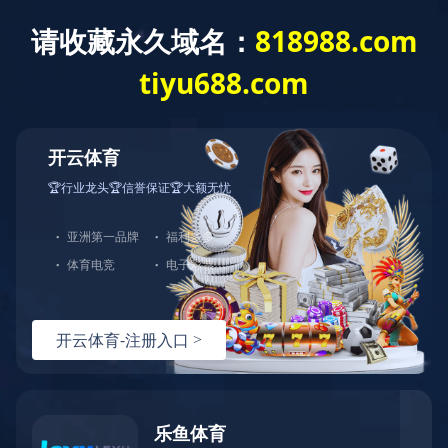
首页
分享到
产品中心
新浪微博
微信
案例展示
激光打标系列
百度贴吧
服务支持
激光切割系列
行业解决方案
光纤激光打标机
豆瓣
QQ好友
关于创恒
激光焊接系列
客户案例
紫外线激光打标机
精密激光切割机
汽车行业激光智能解决方案
新闻中心
激光智能生产线
创客说
走进创恒
CO2激光打标机
大幅激光切割机
开云足球-开云足球（中国）CX-CE-1500手持焊接机
轨道交通行业激光智能加工解决方案
开云足球-开云足球（中国）
激光清洗系列
科技创恒
公司新闻
在线飞行激光打标机
管材激光切割机
开云足球-开云足球（中国）机械手臂激光焊接机
新能源电机定子铁芯激光焊接产线
水泵风机行业
底部导航
激光加工服务
加入创恒
展会活动
CX-3D系列激光打标机
电机定转子铁芯单工位激光焊接机
新能源电机转子铁芯自动检测压铆产线
开云足球-开云足球（中国）清洗机
眼镜行业