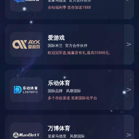
二、产品介绍
不伤害基底，高效绿色清洁
精确可控，精度高
无研磨，无应力，无耗材维护成本低
操作简单，手持或集成自动化均可
三、产品特点